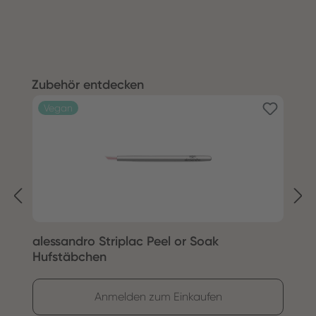
Produktgalerie überspringen
Zubehör entdecken
Vegan
alessandro Striplac Peel or Soak
S
Hufstäbchen
Anmelden zum Einkaufen