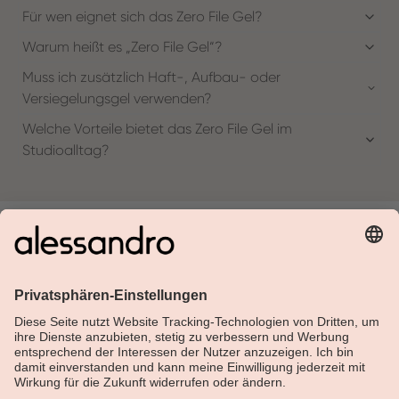
Für wen eignet sich das Zero File Gel?
Warum heißt es „Zero File Gel“?
Muss ich zusätzlich Haft-, Aufbau- oder
Versiegelungsgel verwenden?
Welche Vorteile bietet das Zero File Gel im
Studioalltag?
Über Alessandro
Shop
Kundenservice