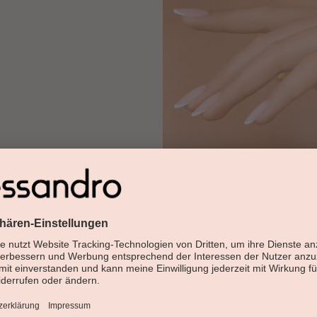
ENTDECKEN SIE 
3in1 - Haftung, Aufbau & 