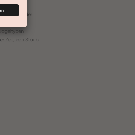
n in die Ränder
 Nageltypen
er Zeit, kein Staub