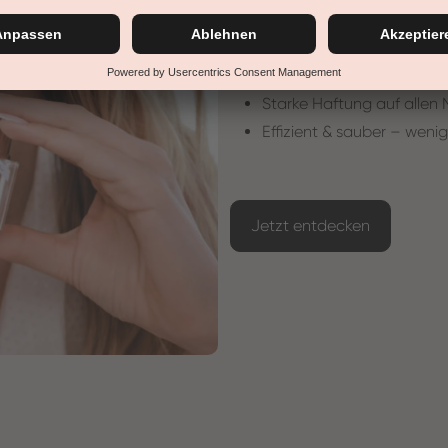
Glättet sich von selbst
Formstabil – kein Verlaufe
komfortables Arbeiten
Starke Haftung auf allen
Effizient & sauber – wenig
Jetzt entdecken