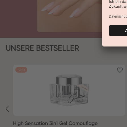
UNSERE BESTSELLER
Produktgalerie überspringen
Neu
High Sensation 3in1 Gel Camouflage