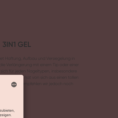
 3IN1 GEL
tet Haftung, Aufbau und Versiegelung in
 die Verlängerung mit einem Tip oder einer
sich für jeden Nageltypen, insbesondere
zen. Das Gel hat von sich aus einen tollen
%igem Glanz empfehlen wir jedoch noch