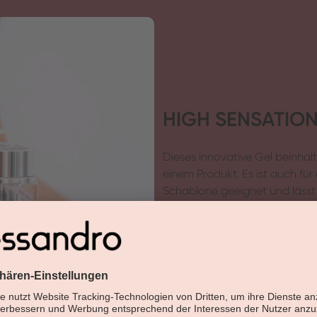
HIGH SENSATION
Dieses innovative Gel beinhal
einem Produkt. Es ist auch für
Schablone geeignet und lässt 
auch für Problemnägel, einset
Glanz, zur Erzielung von 100
einen Versiegeler on top.
Jetzt entdecken