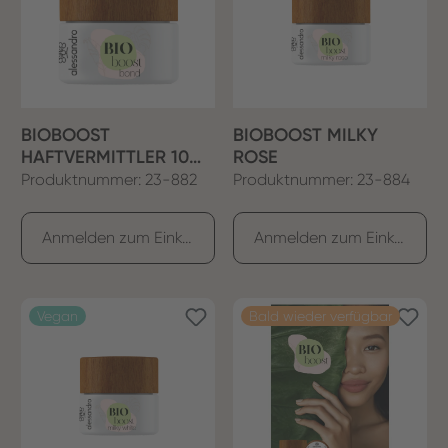
BIOBOOST
BIOBOOST MILKY
HAFTVERMITTLER 10
ROSE
ML
Produktnummer: 23-882
Produktnummer: 23-884
Anmelden zum Einkaufen
Anmelden zum Einkaufen
Vegan
Bald wieder verfügbar