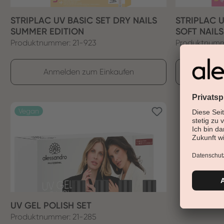
STRIPLAC UV BASIC SET DRY NAILS
STRIPLAC 
SUMMER EDITION
SOFT NAIL
Produktnummer: 21-923
Produktnumm
Anmelden zum Einkaufen
Anm
Vegan
UV GEL POLISH SET
Produktnummer: 21-285