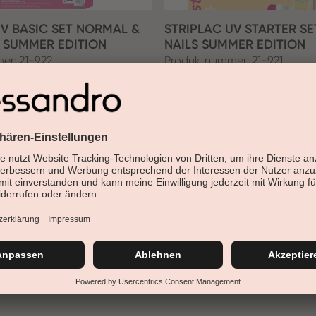
UV BASIC SET NORMAL &
STRIPLAC UV STARTER SE
S SUMMER EDITION
NAILS SUMMER EDITION
er: 21-922
Produktnummer: 21-921
elden zum Einkaufen
Anmelden zum Einka