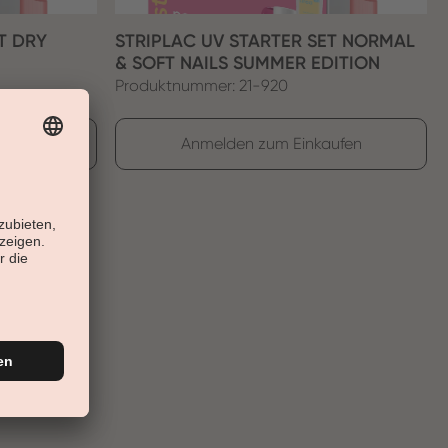
T DRY
STRIPLAC UV STARTER SET NORMAL
& SOFT NAILS SUMMER EDITION
Produktnummer: 21-920
ufen
Anmelden zum Einkaufen