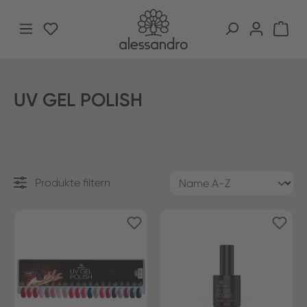
Zum Hauptinhalt springen
Du hast 0 Produkte auf dem Merkzettel
War
UV GEL POLISH
Produkte filtern