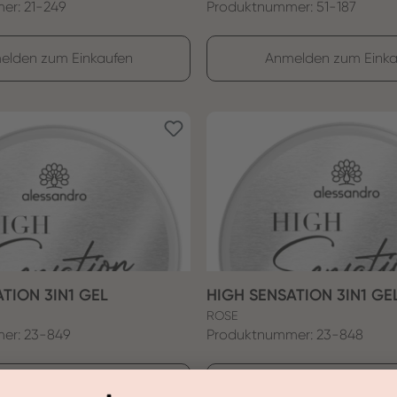
er: 21-249
Produktnummer: 51-187
elden zum Einkaufen
Anmelden zum Einka
ATION 3IN1 GEL
HIGH SENSATION 3IN1 GE
ROSE
er: 23-849
Produktnummer: 23-848
elden zum Einkaufen
Anmelden zum Einka