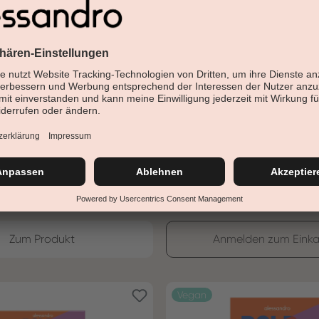
bar
Vegan
EKTUR SET
NAGELLACK ELECTRIC BL
er: 21-254
Produktnummer: 27-524
Zum Produkt
Anmelden zum Einka
Vegan