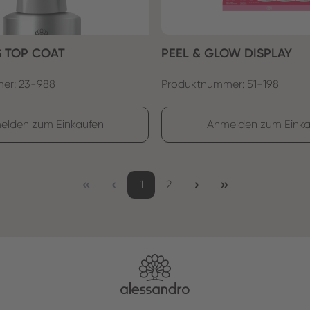
S TOP COAT
PEEL & GLOW DISPLAY
er: 23-988
Produktnummer: 51-198
elden zum Einkaufen
Anmelden zum Einka
Seite
Seite
1
2