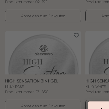
Produktnummer: 02-192
Produktnumm
Anmelden zum Einkaufen
Anm
HIGH SENSATION 3IN1 GEL
HIGH SENS
MILKY ROSE
MILKY WHITE
Produktnummer: 23-850
Produktnumm
Anmelden zum Einkaufen
Anm