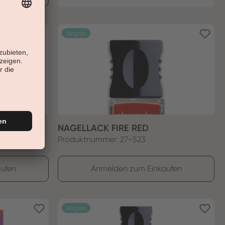
Vegan
UE
NAGELLACK FIRE RED
Produktnummer: 27-523
ufen
Anmelden zum Einkaufen
Vegan