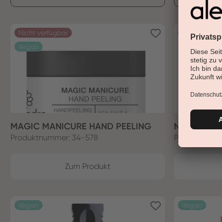
Nicht verfügbar
Nicht verfüg
Vegan
MAGIC MANICURE HAND PEELING
NAGELKORR
Produktnummer: 34-578
Produktnumm
Zum Produkt
Vegan
Vegan