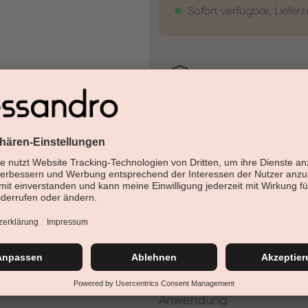
Sofort verfügbar, Lieferz
30 Tage Rückgaberech
Versandfertig in 24-48h
Jetzt shoppen - bezahl
Beschreibung
UV Colour Vivid Violet Neon -
Details
Anwendung