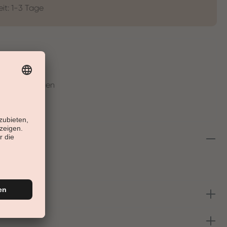
eit: 1-3 Tage
t
en in 30 Tagen
 Neon Lila