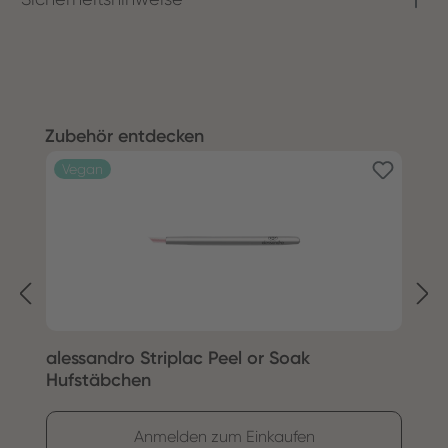
Produktgalerie überspringen
Zubehör entdecken
Vegan
alessandro Striplac Peel or Soak
S
Hufstäbchen
Anmelden zum Einkaufen