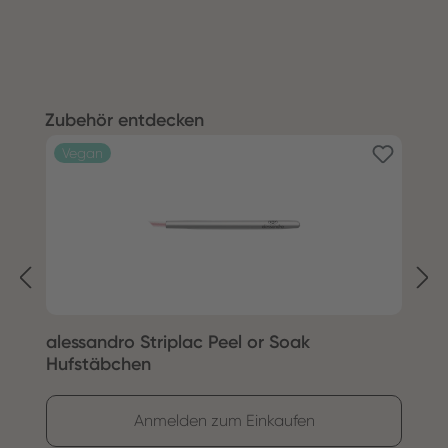
Produktgalerie überspringen
Zubehör entdecken
Vegan
alessandro Striplac Peel or Soak
S
Hufstäbchen
Anmelden zum Einkaufen