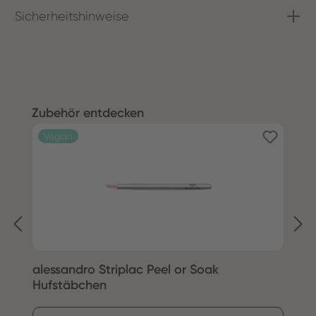
Sicherheitshinweise
Produktgalerie überspringen
Zubehör entdecken
Vegan
alessandro Striplac Peel or Soak
S
Hufstäbchen