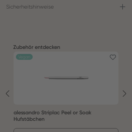
Sicherheitshinweise
Produktgalerie überspringen
Zubehör entdecken
Vegan
alessandro Striplac Peel or Soak
S
Hufstäbchen