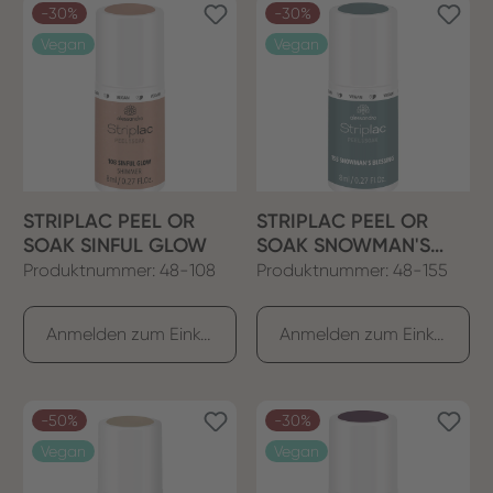
-30%
-30%
Vegan
Vegan
STRIPLAC PEEL OR
STRIPLAC PEEL OR
SOAK SINFUL GLOW
SOAK SNOWMAN'S
BLESSING
Produktnummer: 48-108
Produktnummer: 48-155
Anmelden zum Einkaufen
Anmelden zum Einkaufen
-50%
-30%
Vegan
Vegan