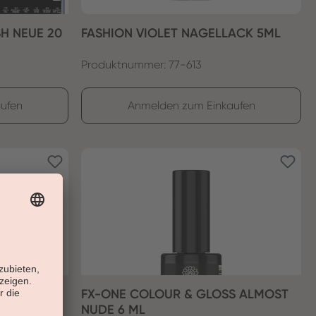
SH NEUE 20
FASHION VIOLET NAGELLACK 5ML
Produktnummer: 77-613
ufen
Anmelden zum Einkaufen
S SNOWY
FX-ONE COLOUR & GLOSS ALMOST
NUDE 6 ML