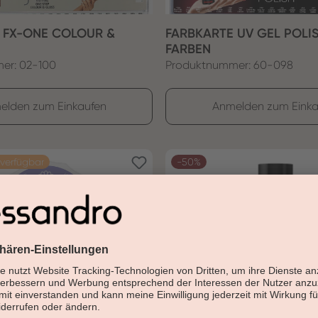
 FX-ONE COLOUR &
FARBKARTE UV GEL POLI
FARBEN
er: 02-100
Produktnummer: 60-098
elden zum Einkaufen
Anmelden zum Einka
 verfügbar
-50%
L SOFT WHITE 5G
FX ONE COLOUR & GLOS
NIGHT