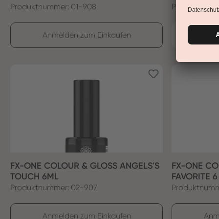
Produktnummer: 01-908
Produktnumm
Anmelden zum Einkaufen
FX-ONE COLOUR & GLOSS ANGELS'S
FX-ONE CO
TOUCH 6ML
FAVORITE 6
Produktnummer: 02-907
Produktnumm
Anmelden zum Einkaufen
Anm