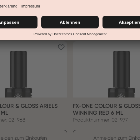
er: 02-093
Produktnummer: 02-374
Zum Produkt
Anmelden zum Einka
LOUR & GLOSS ARIELS
FX-ONE COLOUR & GLOS
 ML
WINNING RED 6 ML
er: 02-968
Produktnummer: 02-977
elden zum Einkaufen
Anmelden zum Einka