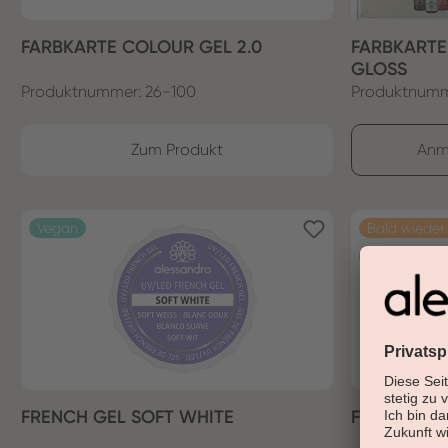
FARBKARTE COLOUR GEL 2.0
FARBKARTE
GLOSS
Produktnummer: 26-100
Produktnumm
Zum Produkt
Anm
Vegan
Bald wieder
Vegan
FRENCH GEL SOFT WHITE
FRENCH GE