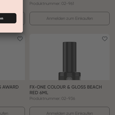
Produktnummer: 02-961
ufen
Anmelden zum Einkaufen
S AWARD
FX-ONE COLOUR & GLOSS BEACH
RED 6ML
Produktnummer: 02-936
ufen
Anmelden zum Einkaufen