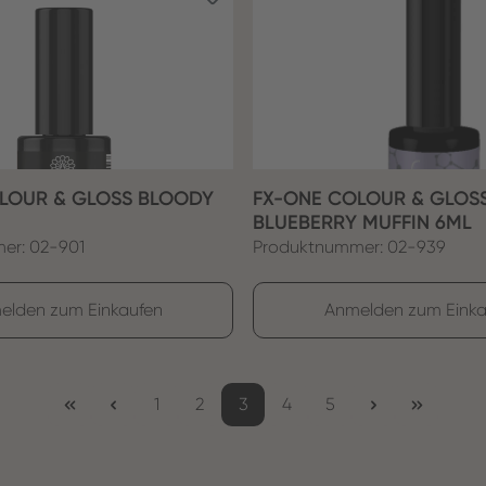
LOUR & GLOSS BLOODY
FX-ONE COLOUR & GLOS
BLUEBERRY MUFFIN 6ML
er: 02-901
Produktnummer: 02-939
elden zum Einkaufen
Anmelden zum Einka
Seite
Seite
Seite
Seite
Seite
1
2
3
4
5