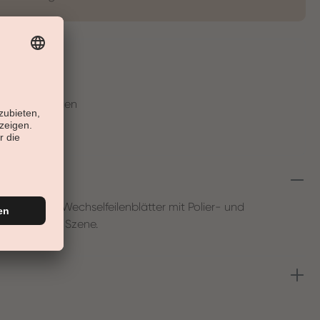
t
en in 30 Tagen
sere 2-Step Wechselfeilenblätter mit Polier- und
el perfekt in Szene.