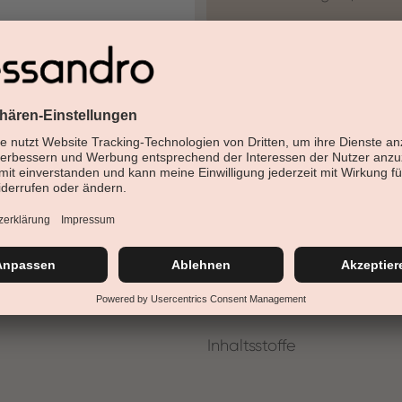
30 Tage Rückgaberech
Versandfertig in 24-48h
Jetzt shoppen - bezahl
Beschreibung
Hochglanz-Finish gefällig? Un
Builderaufsatz setzen Ihre Näg
Inhaltsstoffe