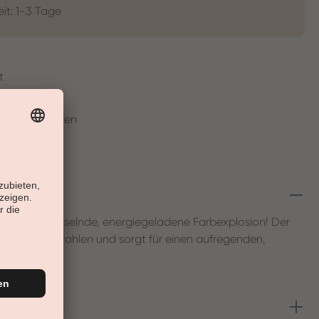
eit: 1-3 Tage
t
en in 30 Tagen
u auf eine fesselnde, energiegeladene Farbexplosion! Der
ägel zum Strahlen und sorgt für einen aufregenden,