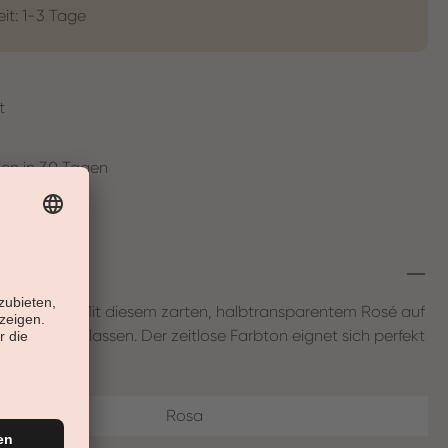
eit: 1-3 Tage
t
en in 30 Tagen
de Eleganz. Mit diesem zarten, halbtransparentem Rosé auf
all blicken lassen. Der zeitlose Farbton eignet sich perfekt
Rosa