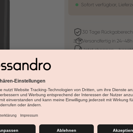
Sofort verfügbar, Lieferz
30 Tage Rückgaberech
Versandfertig in 24-48h
Jetzt shoppen - bezahl
Beschreibung
Der Name spricht für sich: Nu
den Nägeln kannst Du dich über
für den Nude-Look.
Farb-Cluster: