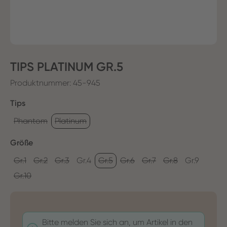
TIPS PLATINUM GR.5
Produktnummer:
45-945
auswählen
Tips
Phantom
Platinum
auswählen
Größe
Gr.1
Gr.2
Gr.3
Gr.4
Gr.5
Gr.6
Gr.7
Gr.8
Gr.9
Gr.10
Bitte melden Sie sich an, um Artikel in den