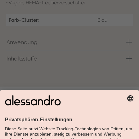
• Vegan, HEMA-frei, tierversuchsfrei
Farb-Cluster:
Blau
Anwendung
Inhaltsstoffe
Über Alessandro