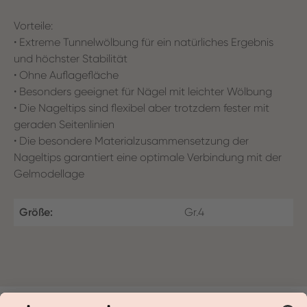
Vorteile:
• Extreme Tunnelwölbung für ein natürliches Ergebnis
und höchster Stabilität
• Ohne Auflagefläche
• Besonders geeignet für Nägel mit leichter Wölbung
• Die Nageltips sind flexibel aber trotzdem fester mit
geraden Seitenlinien
• Die besondere Materialzusammensetzung der
Nageltips garantiert eine optimale Verbindung mit der
Gelmodellage
Größe:
Gr.4