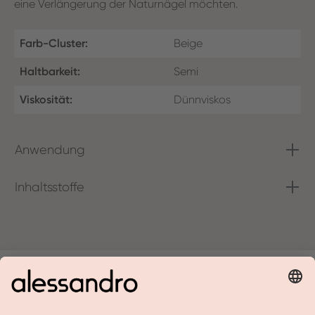
eine Verlängerung der Naturnägel möchten.
Farb-Cluster:
Beige
Haltbarkeit:
Semi
Viskosität:
Dünnviskos
Anwendung
Inhaltsstoffe