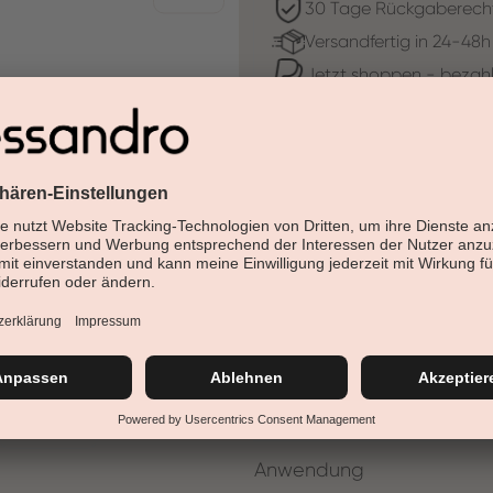
30 Tage Rückgaberech
Versandfertig in 24-48h
Jetzt shoppen - bezahl
Beschreibung
Das nail & cuticle oil zieht so
Pflege – durch den Roll-on-Ap
zwischendurch und unterwegs. 
Anwendungsbereich:
Nageltyp:
Anwendung