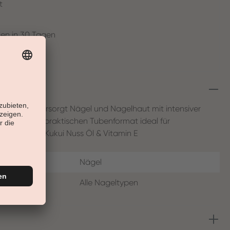
t
en in 30 Tagen
fort ein und versorgt Nägel und Nagelhaut mit intensiver
plikator im praktischen Tubenformat ideal für
Wirkstoffe: Kukui Nuss Öl & Vitamin E
Nägel
Alle Nageltypen