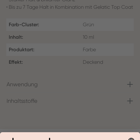
• Bis zu 7 Tage Halt in Kombination mit Gelatic Top Coat
Farb-Cluster:
Grün
Inhalt:
10 ml
Produktart:
Farbe
Effekt:
Deckend
Anwendung
Inhaltsstoffe