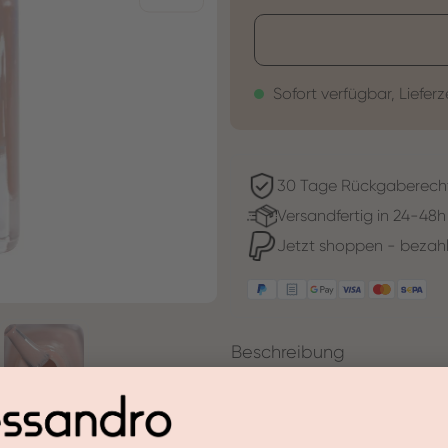
Sofort verfügbar, Lieferz
30 Tage Rückgaberech
Versandfertig in 24-48h
Jetzt shoppen - bezahl
Beschreibung
Sündhaft schön ist dieser sti
Glamour.
Der Farblack in Sinful Glow d