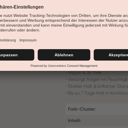
sich der Nagelform an.
Nagellack für Kunst- und Natu
verfügt dieser Nagellack über 
patentierte Designdeckel und in
Lackierung.
• Deckende, strahlende Farbe
• Verbesserung der Nageloberf
• Sanfte, cremige Textur
• Vegan & 18-free
• Versorgt Nägel mit Feuchtigk
• Starker Halt & brillanter Glan
• Bis zu 7 Tage Halt in Kombin
Farb-Cluster:
Inhalt: