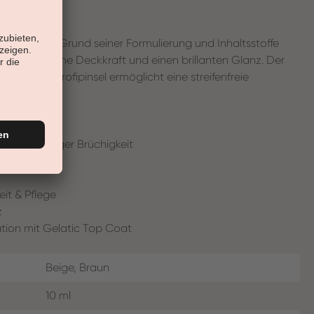
rnägel. Auf Grund seiner Formulierung und Inhaltsstoffe
eine sehr hohe Deckkraft und einen brillanten Glanz. Der
tegrierte Profipinsel ermöglicht eine streifenfreie
läche, weniger Brüchigkeit
eit & Pflege
z
ation mit Gelatic Top Coat
Beige, Braun
10 ml