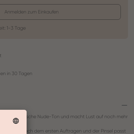
Anmelden zum Einkaufen
eit: 1-3 Tage
t
en in 30 Tagen
lvoll-verführerische Nude-Ton und macht Lust auf noch mehr
eckt schon nach dem ersten Auftragen und der Pinsel passt