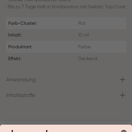
• Bis zu 7 Tage Halt in Kombination mit Gelatic Top Coat
Farb-Cluster:
Rot
Inhalt:
10 ml
Produktart:
Farbe
Effekt:
Deckend
Anwendung
Inhaltsstoffe