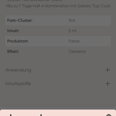
• Bis zu 7 Tage Halt in Kombination mit Gelatic Top Coat
Farb-Cluster:
Rot
Inhalt:
5 ml
Produktart:
Farbe
Effekt:
Deckend
Anwendung
Inhaltsstoffe