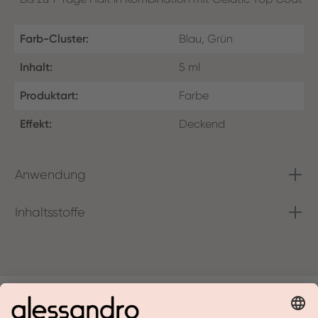
Farb-Cluster:
Blau, Grün
Inhalt:
5 ml
Produktart:
Farbe
Effekt:
Deckend
Anwendung
Inhaltsstoffe