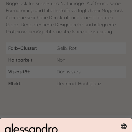
Nagellack für Kunst- und Naturnägel. Auf Grund seiner
Formulierung und Inhaltsstoffe verfügt dieser Nagellack
über eine sehr hohe Deckkraft und einen brillanten
Glanz. Der patentierte Designdeckel und integrierte
Profipinsel ermöglicht eine streifenfreie Lackierung.
Farb-Cluster:
Gelb, Rot
Haltbarkeit:
Non
Viskosität:
Dünnviskos
Effekt:
Deckend, Hochglanz