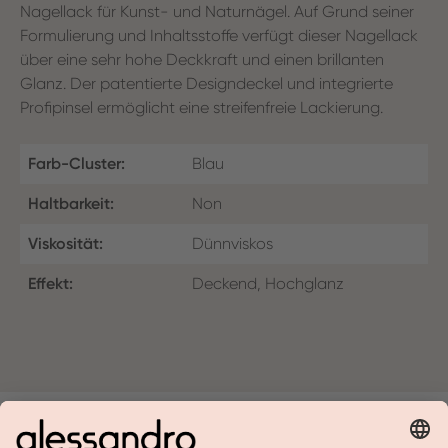
Nagellack für Kunst- und Naturnägel. Auf Grund seiner
Formulierung und Inhaltsstoffe verfügt dieser Nagellack
über eine sehr hohe Deckkraft und einen brillanten
Glanz. Der patentierte Designdeckel und integrierte
Profipinsel ermöglicht eine streifenfreie Lackierung.
Farb-Cluster:
Blau
Haltbarkeit:
Non
Viskosität:
Dünnviskos
Effekt:
Deckend, Hochglanz