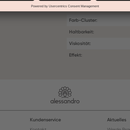
Lackierung.
Farb-Cluster:
Haltbarkeit:
Viskosität:
Effekt:
Kundenservice
Aktuelles
Kontakt
Werde Bra