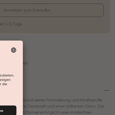
Anmelden zum Einkaufen
eit: 1-3 Tage
t
en in 30 Tagen
rnägel. Auf Grund seiner Formulierung und Inhaltsstoffe
eine sehr hohe Deckkraft und einen brillanten Glanz. Der
tegrierte Profipinsel ermöglicht eine streifenfreie