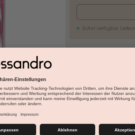
Sofort verfügbar, Lieferz
30 Tage Rückgaberech
Versandfertig in 24-48h
Jetzt shoppen - bezahl
Beschreibung
Nagellack für Kunst- und Natu
verfügt dieser Nagellack über 
patentierte Designdeckel und in