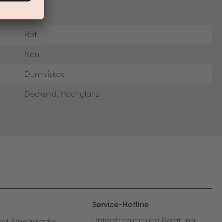
Rot
Non
Dünnviskos
Deckend, Hochglanz
Service-Hotline
Unterstützung und Beratung
nd Ambassador