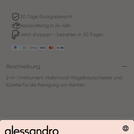
30 Tage Rückgaberecht
Versandfertig in 24-48h
Jetzt shoppen - bezahlen in 30 Tagen
Beschreibung
2-in-1 Instrument. Halbmond-Nagelhautschieber und
Kürette für die Reinigung von Kanten.