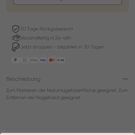
30 Tage Rückgaberecht
Versandfertig in 24-48h
Jetzt shoppen - bezahlen in 30 Tagen
Beschreibung
Zum Mattieren der Naturnageloberfläche geeignet. Zum
Entfernen der Nagelhaut geeignet.