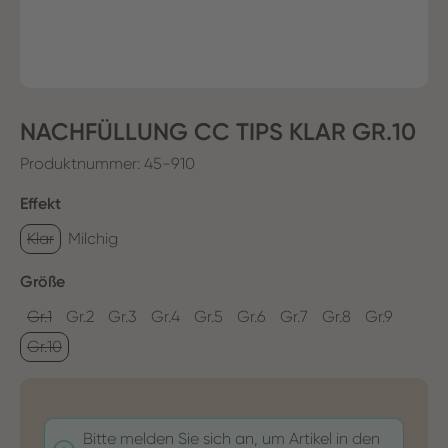
NACHFÜLLUNG CC TIPS KLAR GR.10
Produktnummer:
45-910
auswählen
Effekt
Klar
Milchig
auswählen
Größe
Gr.1
Gr.2
Gr.3
Gr.4
Gr.5
Gr.6
Gr.7
Gr.8
Gr.9
Gr.10
Bitte melden Sie sich an, um Artikel in den