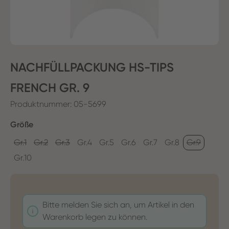
NACHFÜLLPACKUNG HS-TIPS
FRENCH GR. 9
Produktnummer:
05-5699
auswählen
Größe
Gr.1
Gr.2
Gr.3
Gr.4
Gr.5
Gr.6
Gr.7
Gr.8
Gr.9
Gr.10
Bitte melden Sie sich an, um Artikel in den
Warenkorb legen zu können.