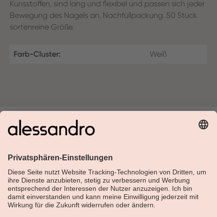
Kunsstoffen, sind lang und flexibel und passen sich jeder
Bewegung des Nagels an. Nachfüllpackung. 50 Stück
sortenreine Größe.
Farb-Cluster:
Weiß
Über Alessandro
Shop
Kundenservice