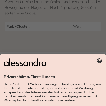
Kunsstoffen, sind lang und flexibel und passen sich jeder
Bewegung des Nagels an. Nachfüllpackung. 50 Stück
sortenreine Größe.
Farb-Cluster:
Weiß
Über Alessandro
Shop
Kundenservice