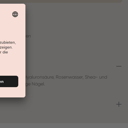
t
en in 30 Tagen
lcreme mit Hyaluronsäure, Rosenwasser, Shea- und
e und brüchige Nägel.