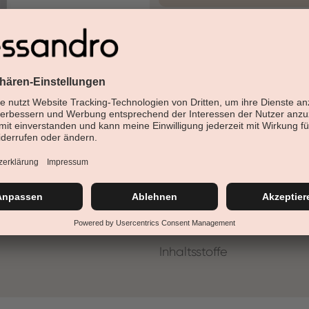
30 Tage Rückgaberech
Versandfertig in 24-48h
Jetzt shoppen - bezahl
Beschreibung
Feuchtigkeitsspendende Nage
Mangobutter für beansprucht
Inhaltsstoffe