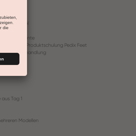
nalyse
Problemnägel
rkaufsargumente
ediküre inkl. Produktschulung Pedix Feet
ensation Behandlung
 aus Tag 1
mehreren Modellen