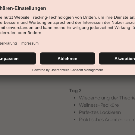
Dermatologie und Hauta
Hygienekunde
Arbeitsbereich Fußpflege
Nagelerkrankungen und 
Nagelanalyse
Produktschulung und Ve
Erklärung einer Wellness P
Wellness-Pediküre Spa-S
Praktisches Arbeiten
Tag 2
Wiederholung der Theorie
Wellness-Pediküre
Perfektes Lackieren
Praktisches Arbeiten an 