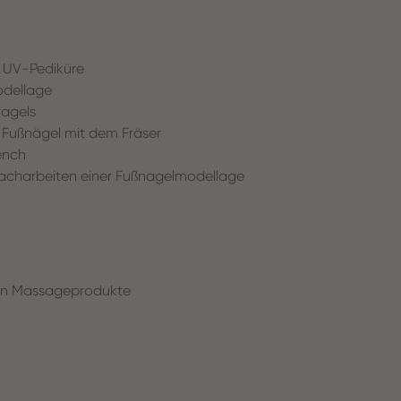
r UV-Pediküre
odellage
nagels
r Fußnägel mit dem Fräser
rench
 Nacharbeiten einer Fußnagelmodellage
ten Massageprodukte