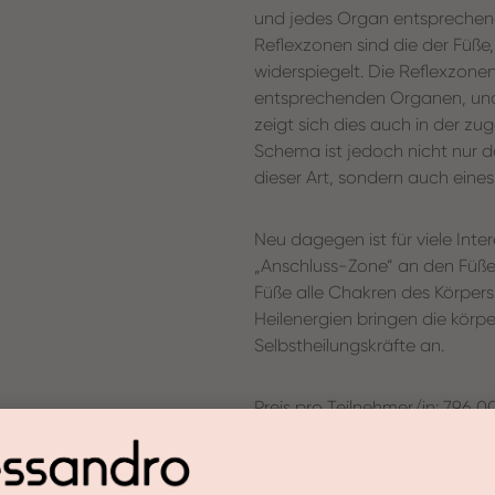
und jedes Organ entsprechend
Reflexzonen sind die der Füße
widerspiegelt. Die Reflexzonen
entsprechenden Organen, und 
zeigt sich dies auch in der z
Schema ist jedoch nicht nur 
dieser Art, sondern auch eines
Neu dagegen ist für viele Inte
„Anschluss-Zone“ an den Füßen
Füße alle Chakren des Körpers
Heilenergien bringen die körp
Selbstheilungskräfte an.
Preis pro Teilnehmer/in: 796,0
Was werde ich lernen?
Tag 1