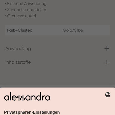
• Einfache Anwendung
• Schonend und sicher
• Geruchsneutral
Farb-Cluster:
Gold/Silber
Anwendung
Inhaltsstoffe