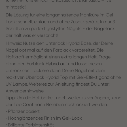
fühlen wir uns einfach fantastisch. It’s fantastic – itʼs
mintastic!
Die Lösung für eine langanhaltende Maniküre im Gel-
Look: schnell, einfach und ohne Zusatzgeräte. In nur 3
Schritten zu perfekt gestylten Nägeln - der Nagellack
der hält was er verspricht!
Hinweis: Nutze den Unterlack Hybrid Base, der Deine
Nägel optimal auf den Farblack vorbereitet. Die
Haftkraft ermöglicht einen extra langen Halt. Trage
dann den Farblack Hybrid auf und lasse diesen
antrocknen. Lackiere dann Deine Nägel mit dem
reaktiven Überlack Hybrid Top mit Gel-Effekt ganz ohne
UV Lampe. Weiteres zur Anleitung findest Du unter:
Anwenderhinweise
Tipp: Um die Haltbarkeit noch weiter zu verlängern, kann
der Top Coat nach Belieben nachlackiert werden.
• Pflanzenbasiert
• Hochglänzendes Finish im Gel-Look
• Brillante Farbintensität