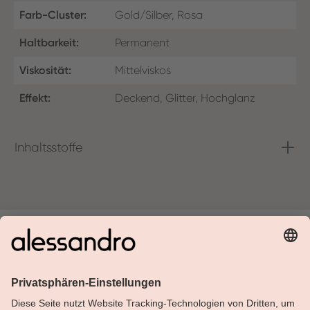
Farb-Cluster:
Gold/Silber, Rosa
Haltbarkeit:
Permanent
Viskosität:
Mittelviskos
Effekt:
Deckend, Glitter, Hochglanz
Inhaltsstoffe
Über Alessandro