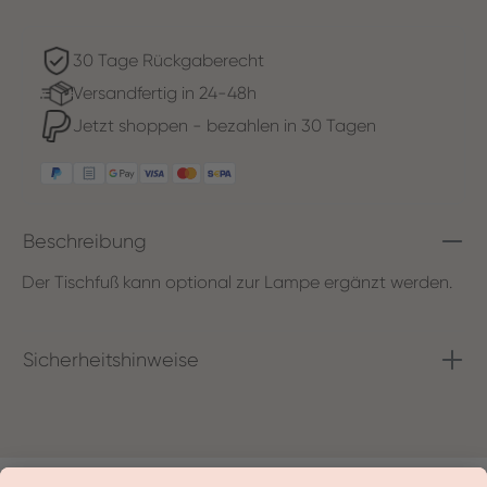
30 Tage Rückgaberecht
Versandfertig in 24-48h
Jetzt shoppen - bezahlen in 30 Tagen
Beschreibung
Der Tischfuß kann optional zur Lampe ergänzt werden.
Sicherheitshinweise