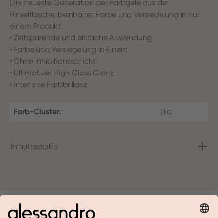
Die neueste Generation der Farbgele aus der
Pinselflasche, beinhaltet Farbe und Versiegelung in nur
einem Produkt.
• Zeitsparende und einfache Anwendung
• Farbe und Versiegelung in Einem
• Ohne Inhibitionsschicht
• Ultimativer High Gloss Glanz
• Intensive Farbbrillanz
Farb-Cluster:
Lila
Inhaltsstoffe