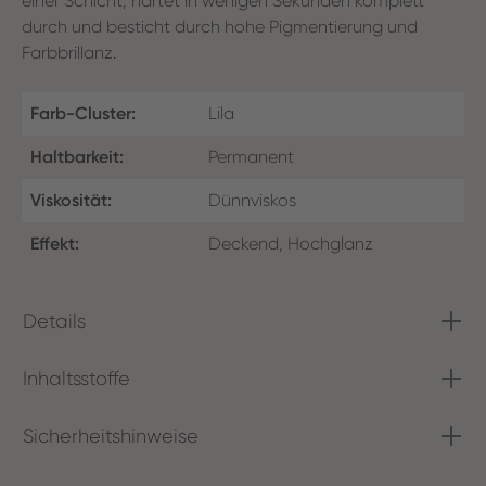
einer Schicht, härtet in wenigen Sekunden komplett
durch und besticht durch hohe Pigmentierung und
Farbbrillanz.
Farb-Cluster:
Lila
Haltbarkeit:
Permanent
Viskosität:
Dünnviskos
Effekt:
Deckend, Hochglanz
Details
Inhaltsstoffe
Sicherheitshinweise