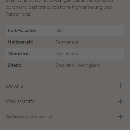
einer Schicht, härtet in wenigen Sekunden komplett
durch und besticht durch hohe Pigmentierung und
Farbbrillanz.
Farb-Cluster:
Lila
Haltbarkeit:
Permanent
Viskosität:
Dünnviskos
Effekt:
Deckend, Hochglanz
Details
Inhaltsstoffe
Sicherheitshinweise