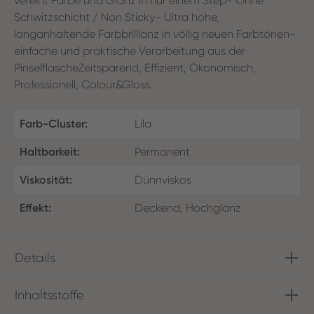
vereint Farbe und Glanz in nur einem Step- Ohne
Schwitzschicht / Non Sticky- Ultra hohe,
langanhaltende Farbbrillianz in völlig neuen Farbtönen-
einfache und praktische Verarbeitung aus der
PinselflascheZeitsparend, Effizient, Ökonomisch,
Professionell, Colour&Gloss.
Farb-Cluster:
Lila
Haltbarkeit:
Permanent
Viskosität:
Dünnviskos
Effekt:
Deckend, Hochglanz
Details
Inhaltsstoffe