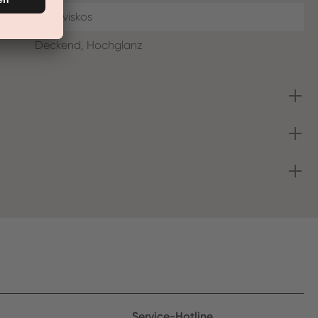
Dünnviskos
Deckend, Hochglanz
Service-Hotline