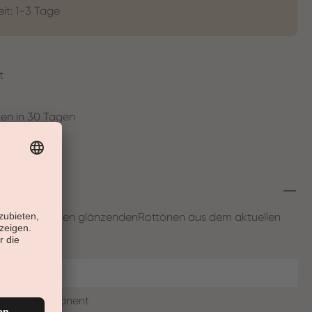
eit: 1-3 Tage
t
en in 30 Tagen
h" Gefühl mit den glänzendenRottönen aus dem aktuellen
Rot
Permanent