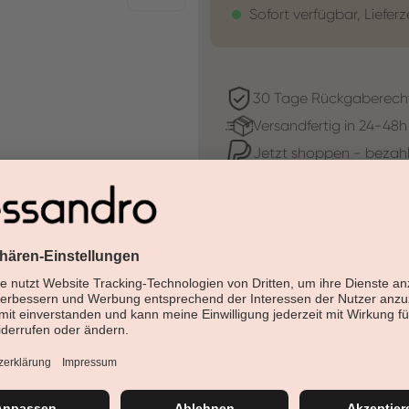
Sofort verfügbar, Lieferz
30 Tage Rückgaberech
Versandfertig in 24-48h
Jetzt shoppen - bezahl
Beschreibung
Erleben Sie das "rote Teppic
Standardsortiment.
Farb-Cluster:
Haltbarkeit: