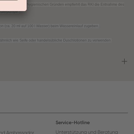
ung zu achten. Aus hygienischen Gründen empfiehlt das RKI die Entnahme des
osierpumpe.
ion (ca. 20 ml auf 100 l Wasser) beim Wassereinlauf zugeben.
 ähnlich wie Seife oder handelsübliche Duschlotionen zu verwenden.
Service-Hotline
Unterstützung und Beratung
nd Ambassador