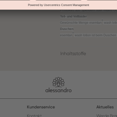
generell auf eine sorgfältige Abtrockn
Produktes aus Spendern oder mittels D
Teil- und Vollbäder
®
Gewünschte Menge esemtan
wash lot
Duschen
®
esemtan
wash lotion ist beim Duschen
Inhaltsstoffe
Kundenservice
Aktuelles
Kontakt
Werde Bra