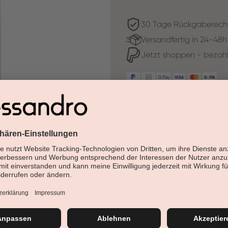
30 Tage Rückgaberech
Versandfertig in 24-48h
Jetzt shoppen - bezahl
Beschreibung
esemtan® wash lotion ist bei
Duschlotionen zu verwenden.
zur hautpflegenden Hände- und K
zur Händereinigung vor der chiru
zum milden und schonenden Wasche
Händewaschen
Hände mit Wasser anfeuchten. ca. 2 - 3
aufschäumen, gut waschen, abspülen un