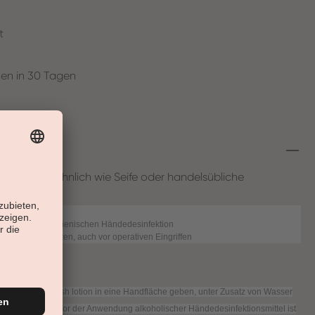
t
en in 30 Tagen
m Duschen ähnlich wie Seife oder handelsübliche
örperreinigung
rgischen und hygienischen Händedesinfektion
n von Patienten, auch vor operativen Eingriffen
®
 ml esemtan
wash lotion in eine Handfläche geben, unter Zusatz von Wasser
d abtrocknen. Vor der Anwendung alkoholischer Händedesinfektionsmittel ist