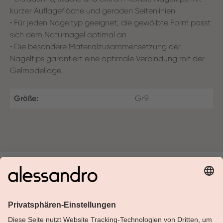
kurzer Auflagefläche und geraden Seitenlinien
• Für jeden Nageltyp geeignet, die gewölbte Form passt
sich dem Naturnagel optimal an
• Die besondere Materialzusammensetzung der
Nageltips garantiert eine optimale Verbindung mit der
Gelmodellage
Größe:
Gr.9
Über Alessandro