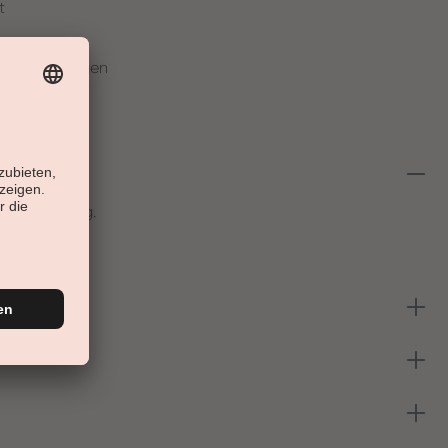
t
en in 30 Tagen
er Anwendung.
Ölen.