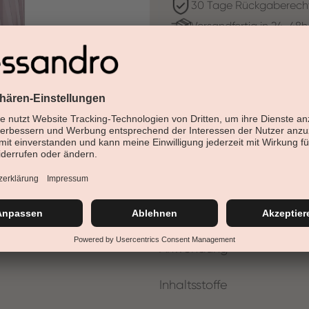
30 Tage Rückgaberech
Versandfertig in 24-48h
Jetzt shoppen - bezahl
Beschreibung
Peelen und pflegen in nur ein
Mit Meersalz und natürlichen 
Details
Anwendung
Inhaltsstoffe